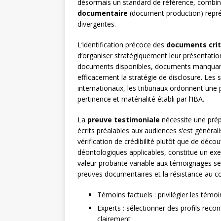
désormais un standard de référence, combin
documentaire
(document production) représ
divergentes.
L’identification précoce des
documents crit
d’organiser stratégiquement leur présentatio
documents disponibles, documents manquants
efficacement la stratégie de disclosure. Les 
internationaux, les tribunaux ordonnent une p
pertinence et matérialité établi par l’IBA.
La
preuve testimoniale
nécessite une prép
écrits préalables aux audiences s’est général
vérification de crédibilité plutôt que de déco
déontologiques applicables, constitue un exe
valeur probante variable aux témoignages se
preuves documentaires et la résistance au co
Témoins factuels : privilégier les témo
Experts : sélectionner des profils re
clairement