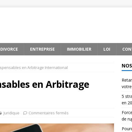
DIVORCE
ENTREPRISE
IMMOBILIER
LOI
CON
NOS
ispensables en Arbitrage International
Reta
nsables en Arbitrage
votre
5 str
en 2
Force
Juridique
Commentaires fermés
de ru
Pourq