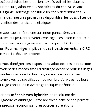
édural futur. Les praticiens avisés évitent les clauses
sur mesure, adaptée aux spécificités du contrat et aux
siège
de l’arbitrage constitue un choix déterminant aux
gime des mesures provisoires disponibles, les possibilités de
rvention des juridictions étatiques.
ge applicable mérite une attention particulière. Chaque
durales qui peuvent s’avérer avantageuses selon la nature du
ion administrative rigoureuse, tandis que la LCIA offre une
unal. Pour les litiges impliquant des investissements, le CIRDI
ismes d’exécution propres.
ermet d’intégrer des dispositions adaptées dès la rédaction
évoient des mécanismes d’arbitrage accéléré pour les litiges
 pour les questions techniques, ou encore des clauses
 complexes. La spécification du nombre d’arbitres, de leurs
rbitrage constitue un avantage tactique indéniable.
rer des
mécanismes hybrides
de résolution des
bligatoire et arbitrage. Cette approche échelonnée permet
de précoce, économisant ressources et relations