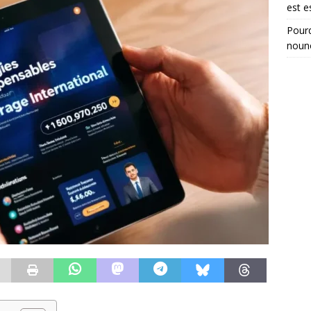
est e
Pourq
noun