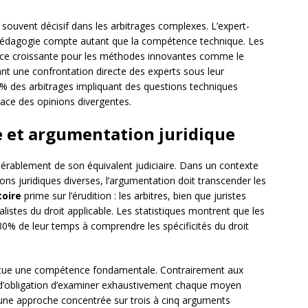
 souvent décisif dans les arbitrages complexes. L’expert-
a pédagogie compte autant que la compétence technique. Les
ence croissante pour les méthodes innovantes comme le
nt une confrontation directe des experts sous leur
43% des arbitrages impliquant des questions techniques
cace des opinions divergentes.
e et argumentation juridique
dérablement de son équivalent judiciaire. Dans un contexte
ions juridiques diverses, l’argumentation doit transcender les
toire
prime sur l’érudition : les arbitres, bien que juristes
istes du droit applicable. Les statistiques montrent que les
0% de leur temps à comprendre les spécificités du droit
tue une compétence fondamentale. Contrairement aux
pas d’obligation d’examiner exhaustivement chaque moyen
d’une approche concentrée sur trois à cinq arguments