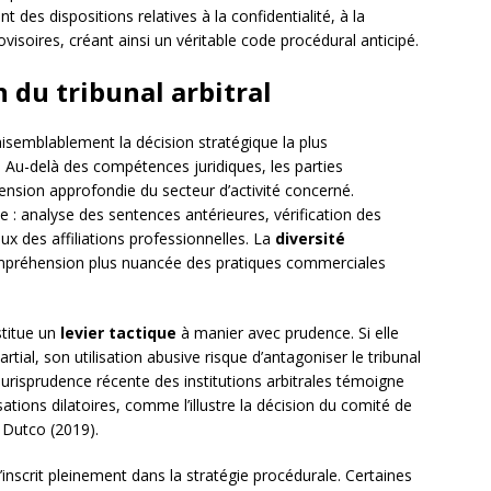
des dispositions relatives à la confidentialité, à la
soires, créant ainsi un véritable code procédural anticipé.
n du tribunal arbitral
isemblablement la décision stratégique la plus
. Au-delà des compétences juridiques, les parties
nsion approfondie du secteur d’activité concerné.
e : analyse des sentences antérieures, vérification des
 des affiliations professionnelles. La
diversité
ompréhension plus nuancée des pratiques commerciales
stitue un
levier tactique
à manier avec prudence. Si elle
rtial, son utilisation abusive risque d’antagoniser le tribunal
jurisprudence récente des institutions arbitrales témoigne
ations dilatoires, comme l’illustre la décision du comité de
/ Dutco (2019).
’inscrit pleinement dans la stratégie procédurale. Certaines