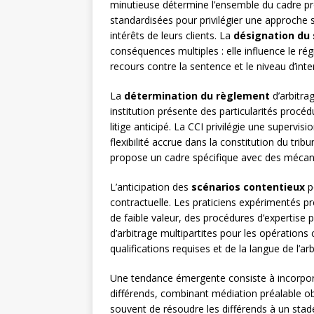
minutieuse détermine l’ensemble du cadre proc
standardisées pour privilégier une approche 
intérêts de leurs clients. La
désignation du 
conséquences multiples : elle influence le ré
recours contre la sentence et le niveau d’inte
La
détermination du règlement
d’arbitra
institution présente des particularités procé
litige anticipé. La CCI privilégie une supervis
flexibilité accrue dans la constitution du trib
propose un cadre spécifique avec des mécan
L’anticipation des
scénarios contentieux
p
contractuelle. Les praticiens expérimentés pr
de faible valeur, des procédures d’expertise
d’arbitrage multipartites pour les opérations
qualifications requises et de la langue de l’a
Une tendance émergente consiste à incorpo
différends, combinant médiation préalable o
souvent de résoudre les différends à un sta